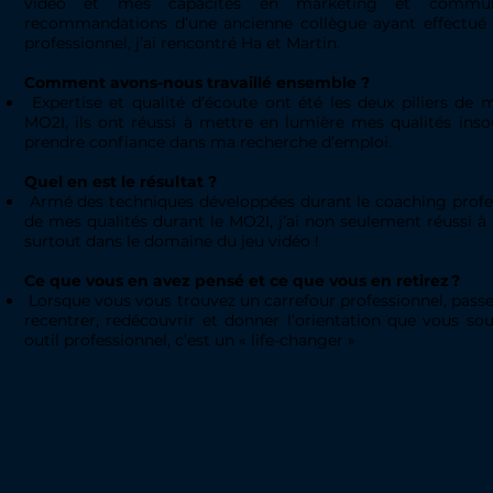
vidéo et mes capacités en marketing et commun
recommandations d’une ancienne collègue ayant effectué 
professionnel, j’ai rencontré Ha et Martin.
Comment avons-nous travaillé ensemble ?
Expertise et qualité d’écoute ont été les deux piliers de
MO2I, ils ont réussi à mettre en lumière mes qualités ins
prendre confiance dans ma recherche d’emploi.
Quel en est le résultat ?
Armé des techniques développées durant le coaching profess
de mes qualités durant le MO2I, j’ai non seulement réussi 
surtout dans le domaine du jeu vidéo !
Ce que vous en avez pensé et ce que vous en retirez ?
Lorsque vous vous trouvez un carrefour professionnel, pass
recentrer, redécouvrir et donner l’orientation que vous sou
outil professionnel, c’est un « life-changer »