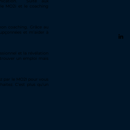
ication. Suite aux
le MO2i et le coaching
 mon coaching. Grâce au
oupçonnées et m’aider à
ionnel et la révélation
à trouver un emploi mais
ez par le MO2I pour vous
haitez. C’est plus qu’un